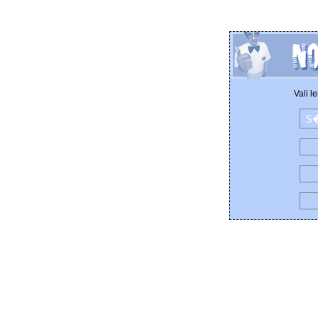
Vali l
S